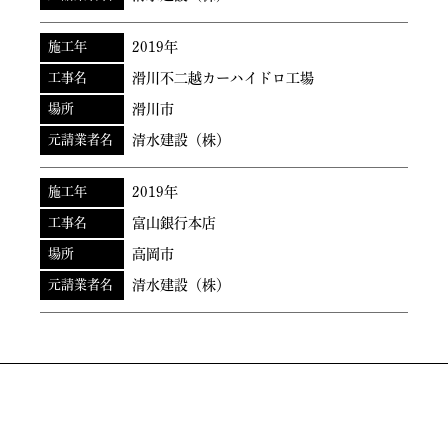
施工年
2019年
工事名
滑川不二越カーハイドロ工場
場所
滑川市
元請業者名
清水建設（株）
施工年
2019年
工事名
富山銀行本店
場所
高岡市
元請業者名
清水建設（株）