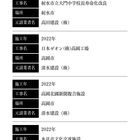
工事名
射水市立大門中学校長寿命化改良
場所
射水市
元請業者名
高田建設（株）
施工年
2022年
工事名
日本ゼオン(株)高岡工場
場所
高岡市
元請業者名
清水建設（株）
施工年
2022年
工事名
高岡北國新聞複合施設
場所
高岡市
元請業者名
清水建設（株）
施工年
2022年
工事名
氷見市文化交流施設