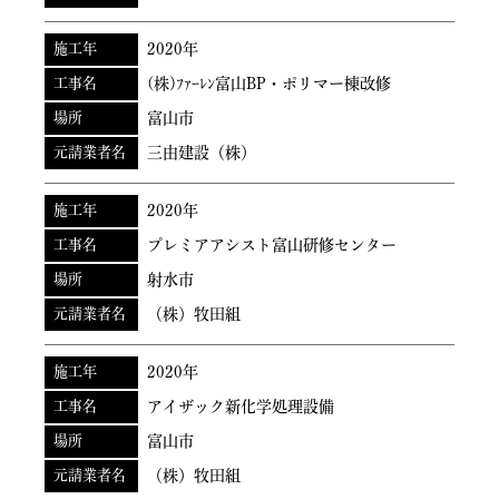
施工年
2020年
工事名
(株)ﾌｧｰﾚﾝ富山BP・ポリマー棟改修
場所
富山市
元請業者名
三由建設（株）
施工年
2020年
工事名
プレミアアシスト富山研修センター
場所
射水市
元請業者名
（株）牧田組
施工年
2020年
工事名
アイザック新化学処理設備
場所
富山市
元請業者名
（株）牧田組