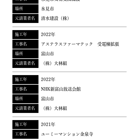
場所
氷見市
元請業者名
清水建設（株）
施工年
2022年
工事名
アステラスファーマテック 受電棟拡張
場所
富山市
元請業者名
（株）大林組
施工年
2022年
工事名
NHK新富山放送会館
場所
富山市
元請業者名
（株）大林組
施工年
2021年
工事名
ユーミーマンション金泉寺