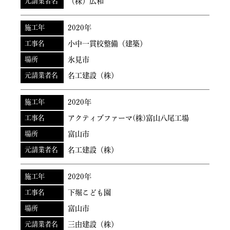
元請業者名
（株）広和
施工年
2020年
工事名
小中一貫校整備（建築）
場所
氷見市
元請業者名
名工建設（株）
施工年
2020年
工事名
アクティブファーマ(株)富山八尾工場
場所
富山市
元請業者名
名工建設（株）
施工年
2020年
工事名
下堀こども園
場所
富山市
元請業者名
三由建設（株）