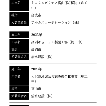
工事名
トヨタモビリティ富山(株)砺波（施工
中）
場所
砺波市
元請業者名
アルカスコーポレーション（株）
施工年
2023年
工事名
高岡キョーリン製薬工場（施工中）
場所
高岡市
元請業者名
清水建設（株）
施工年
2023年
工事名
大沢野地域公共施設複合化事業（施工
中）
場所
富山市
元請業者名
清水建設（株）