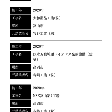
施工年
2020年
工事名
大和薬品工業(株)
場所
富山市
元請業者名
牧野工業（株）
施工年
2020年
工事名
伏木万葉埠頭バイオマス発電設備（建
築）
場所
高岡市
元請業者名
寺崎工業（株）
施工年
2020年
工事名
NSK富山第7工場
場所
高岡市
元請業者名
寺崎工業（株）