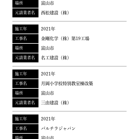
場所
富山市
元請業者名
西松建設（株）
施工年
2021年
工事名
金剛化学（株）第19工場
場所
富山市
元請業者名
名工建設（株）
施工年
2021年
工事名
月岡小学校特別教室棟改築
場所
富山市
元請業者名
三由建設（株）
施工年
2021年
工事名
バルチラジャパン
場所
富山市