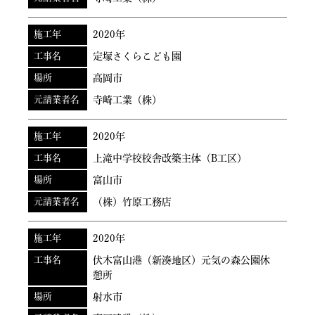
施工年
2020年
工事名
定塚さくらこども園
場所
高岡市
元請業者名
寺崎工業（株）
施工年
2020年
工事名
上滝中学校校舎改築主体（B工区）
場所
富山市
元請業者名
（株）竹原工務店
施工年
2020年
工事名
伏木富山港（新湊地区）元気の森公園休
憩所
場所
射水市