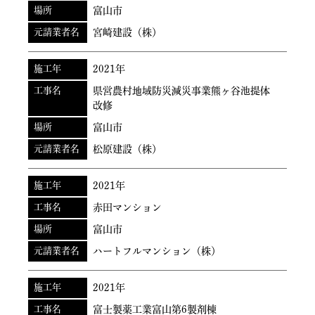
場所
富山市
元請業者名
宮崎建設（株）
施工年
2021年
工事名
県営農村地域防災減災事業熊ヶ谷池提体
改修
場所
富山市
元請業者名
松原建設（株）
施工年
2021年
工事名
赤田マンション
場所
富山市
元請業者名
ハートフルマンション（株）
施工年
2021年
工事名
富士製薬工業富山第6製剤棟