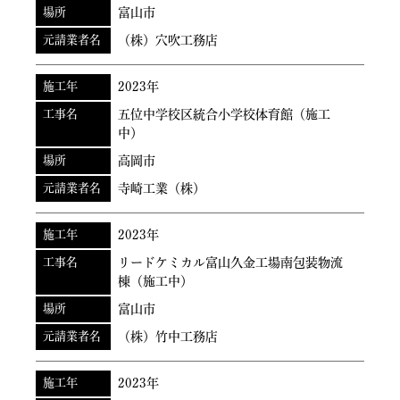
場所
富山市
元請業者名
（株）穴吹工務店
施工年
2023年
工事名
五位中学校区統合小学校体育館（施工
中）
場所
高岡市
元請業者名
寺崎工業（株）
施工年
2023年
工事名
リードケミカル富山久金工場南包装物流
棟（施工中）
場所
富山市
元請業者名
（株）竹中工務店
施工年
2023年