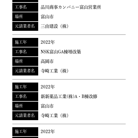
工事名
品川商事カンパニー富山営業所
場所
富山市
元請業者名
三由建設（株）
施工年
2022年
工事名
NSK富山GA棟増改築
場所
高岡市
元請業者名
寺崎工業（株）
施工年
2022年
工事名
新新薬品工業(株)A・B棟改修
場所
富山市
元請業者名
寺崎工業（株）
施工年
2022年