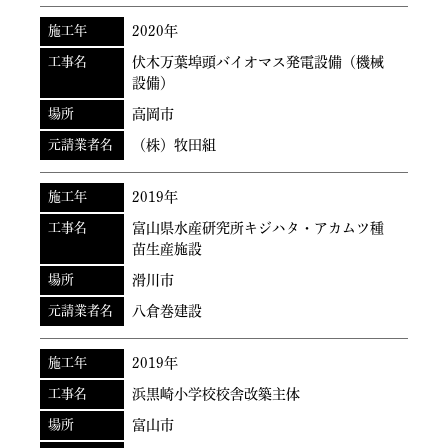
施工年
2020年
工事名
伏木万葉埠頭バイオマス発電設備（機械
設備）
場所
高岡市
元請業者名
（株）牧田組
施工年
2019年
工事名
富山県水産研究所キジハタ・アカムツ種
苗生産施設
場所
滑川市
元請業者名
八倉巻建設
施工年
2019年
工事名
浜黒崎小学校校舎改築主体
場所
富山市