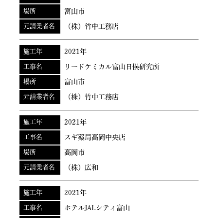
場所
富山市
元請業者名
（株）竹中工務店
施工年
2021年
工事名
リードケミカル富山日俣研究所
場所
富山市
元請業者名
（株）竹中工務店
施工年
2021年
工事名
スギ薬局高岡中央店
場所
高岡市
元請業者名
（株）広和
施工年
2021年
工事名
ホテルJALシティ富山