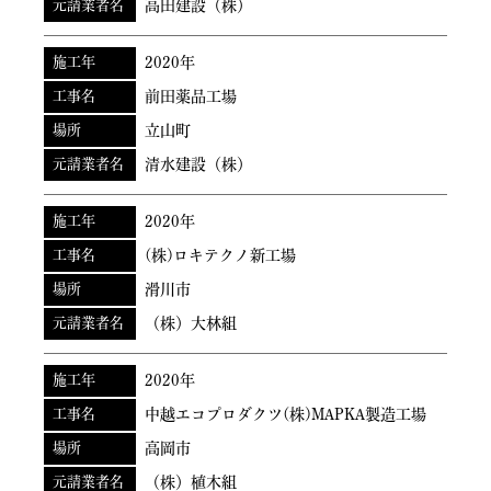
元請業者名
高田建設（株）
施工年
2020年
工事名
前田薬品工場
場所
立山町
元請業者名
清水建設（株）
施工年
2020年
工事名
(株)ロキテクノ新工場
場所
滑川市
元請業者名
（株）大林組
施工年
2020年
工事名
中越エコプロダクツ(株)MAPKA製造工場
場所
高岡市
元請業者名
（株）植木組