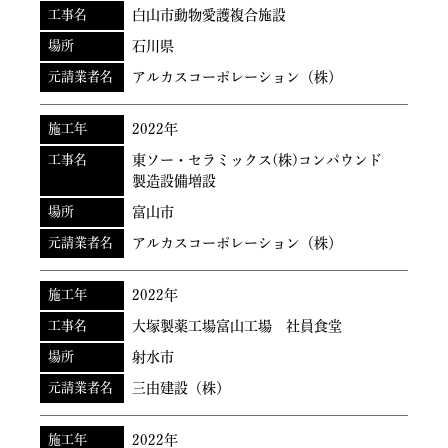
工事名
白山市動物愛護複合施設
場所
石川県
元請業者名
アルカスコーポレーション（株）
施工年
2022年
工事名
東ソー・セラミックス(株)コンパウンド
製造設備増設
場所
富山市
元請業者名
アルカスコーポレーション（株）
施工年
2022年
工事名
大塚製薬工場富山工場 社員食堂
場所
射水市
元請業者名
三由建設（株）
施工年
2022年