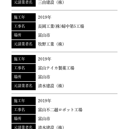
元請業者名
三由建設（株）
施工年
2019年
工事名
長岡工業(株)婦中第5工場
場所
富山市
元請業者名
牧野工業（株）
施工年
2019年
工事名
富山テイカ製薬工場
場所
富山市
元請業者名
清水建設（株）
施工年
2019年
工事名
富山不二越ロボット工場
場所
富山市
元請業者名
清水建設（株）