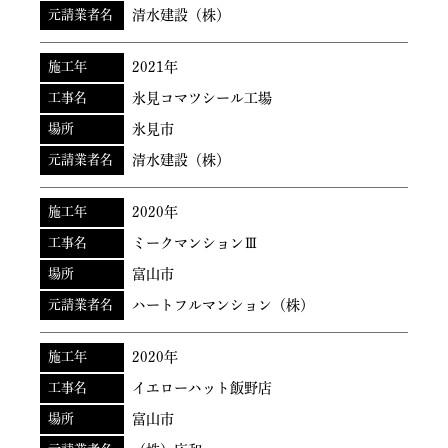
元請業者名
清水建設（株）
施工年
2021年
工事名
氷見コマツシール工場
場所
氷見市
元請業者名
清水建設（株）
施工年
2020年
工事名
ミークマンションⅢ
場所
富山市
元請業者名
ハートフルマンション（株）
施工年
2020年
工事名
イエローハット飯野店
場所
富山市