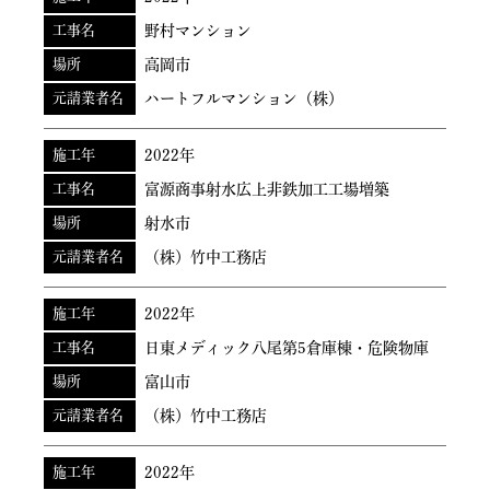
工事名
野村マンション
場所
高岡市
元請業者名
ハートフルマンション（株）
施工年
2022年
工事名
富源商事射水広上非鉄加工工場増築
場所
射水市
元請業者名
（株）竹中工務店
施工年
2022年
工事名
日東メディック八尾第5倉庫棟・危険物庫
場所
富山市
元請業者名
（株）竹中工務店
施工年
2022年